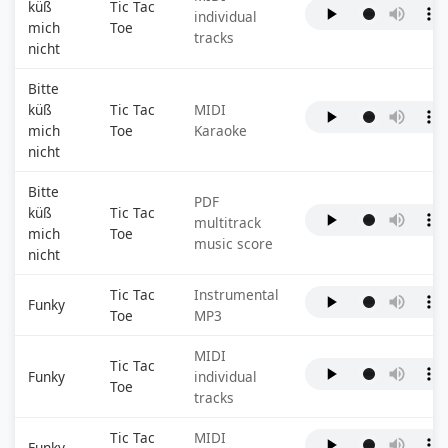
küß
Tic Tac
individual
mich
Toe
tracks
nicht
Bitte
küß
Tic Tac
MIDI
mich
Toe
Karaoke
nicht
Bitte
PDF
küß
Tic Tac
multitrack
mich
Toe
music score
nicht
Tic Tac
Instrumental
Funky
Toe
MP3
MIDI
Tic Tac
Funky
individual
Toe
tracks
Tic Tac
MIDI
Funky