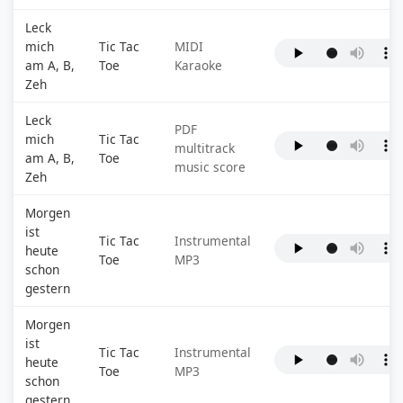
Leck
mich
Tic Tac
MIDI
am A, B,
Toe
Karaoke
Zeh
Leck
PDF
mich
Tic Tac
multitrack
am A, B,
Toe
music score
Zeh
Morgen
ist
Tic Tac
Instrumental
heute
Toe
MP3
schon
gestern
Morgen
ist
Tic Tac
Instrumental
heute
Toe
MP3
schon
gestern