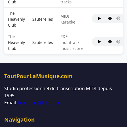
Club
tracks
The
MIDI
Heavenly
Sauterelles
Karaoke
Club
The
PDF
Heavenly
Sauterelles
multitrack
Club
music score
ToutPourLaMusique.com
Studio professionnel de transcription MIDI depuis
1995.
Email:
boutique@tplm.com
Navigation