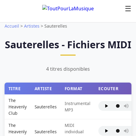
☰
Accueil
>
Artistes
>
Sauterelles
Sauterelles - Fichiers MIDI
4 titres disponibles
TITRE
ARTISTE
FORMAT
ECOUTER
The
Instrumental
Heavenly
Sauterelles
MP3
Club
The
MIDI
Heavenly
Sauterelles
individual