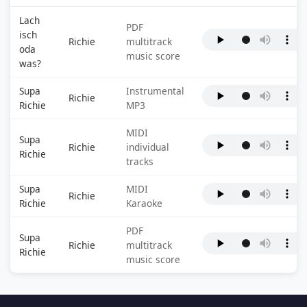
Lach
PDF
isch
Richie
multitrack
oda
music score
was?
Supa
Instrumental
Richie
Richie
MP3
MIDI
Supa
Richie
individual
Richie
tracks
Supa
MIDI
Richie
Richie
Karaoke
PDF
Supa
Richie
multitrack
Richie
music score