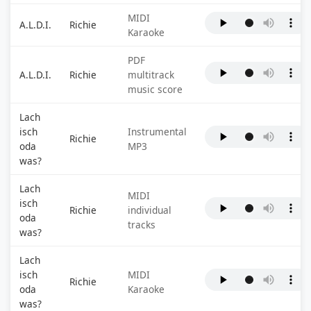
MIDI
A.L.D.I.
Richie
Karaoke
PDF
A.L.D.I.
Richie
multitrack
music score
Lach
isch
Instrumental
Richie
oda
MP3
was?
Lach
MIDI
isch
Richie
individual
oda
tracks
was?
Lach
isch
MIDI
Richie
oda
Karaoke
was?