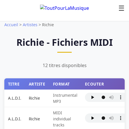
☰
Accueil
>
Artistes
>
Richie
Richie - Fichiers MIDI
12 titres disponibles
TITRE
ARTISTE
FORMAT
ECOUTER
Instrumental
A.L.D.I.
Richie
MP3
MIDI
A.L.D.I.
Richie
individual
tracks