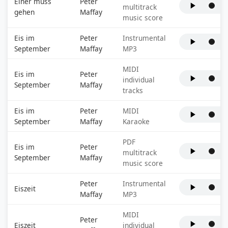
Einer muss
Peter
multitrack
gehen
Maffay
music score
Eis im
Peter
Instrumental
September
Maffay
MP3
MIDI
Eis im
Peter
individual
September
Maffay
tracks
Eis im
Peter
MIDI
September
Maffay
Karaoke
PDF
Eis im
Peter
multitrack
September
Maffay
music score
Peter
Instrumental
Eiszeit
Maffay
MP3
MIDI
Peter
Eiszeit
individual