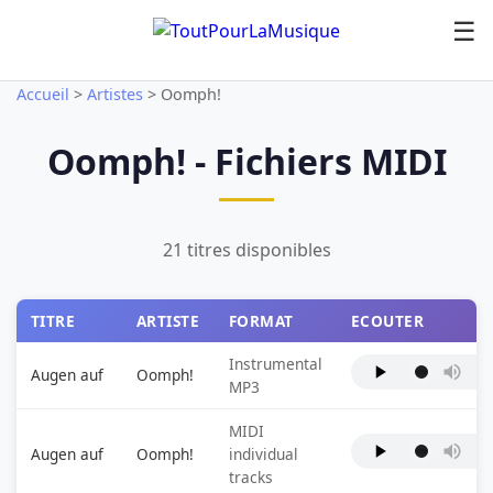
☰
Accueil
>
Artistes
>
Oomph!
Oomph! - Fichiers MIDI
21 titres disponibles
TITRE
ARTISTE
FORMAT
ECOUTER
Instrumental
Augen auf
Oomph!
MP3
MIDI
Augen auf
Oomph!
individual
tracks