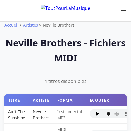
☰
Accueil
>
Artistes
>
Neville Brothers
Neville Brothers - Fichiers
MIDI
4 titres disponibles
TITRE
ARTISTE
FORMAT
ECOUTER
Ain't The
Neville
Instrumental
Sunshine
Brothers
MP3
MIDI