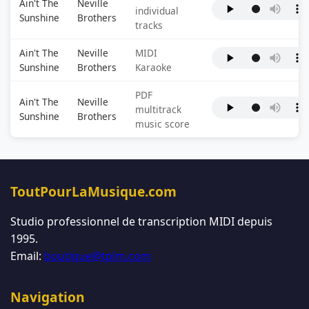
Ain't The
Neville
individual
Sunshine
Brothers
tracks
Ain't The
Neville
MIDI
Sunshine
Brothers
Karaoke
PDF
Ain't The
Neville
multitrack
Sunshine
Brothers
music score
ToutPourLaMusique.com
Studio professionnel de transcription MIDI depuis
1995.
Email:
boutique@tplm.com
Navigation