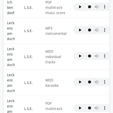
Ich
PDF
ben
L.S.E.
multitrack
doof
music score
Leck
ens
MP3
L.S.E.
am
instrumental
Asch
Leck
MIDI
ens
L.S.E.
individual
am
tracks
Asch
Leck
ens
MIDI
L.S.E.
am
Karaoke
Asch
Leck
PDF
ens
L.S.E.
multitrack
am