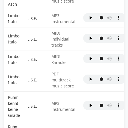
music score
Asch
Limbo
MP3
L.S.E.
Italo
instrumental
MIDI
Limbo
L.S.E.
individual
Italo
tracks
Limbo
MIDI
L.S.E.
Italo
Karaoke
PDF
Limbo
L.S.E.
multitrack
Italo
music score
Ruhm
kennt
MP3
L.S.E.
keine
instrumental
Gnade
Ruhm