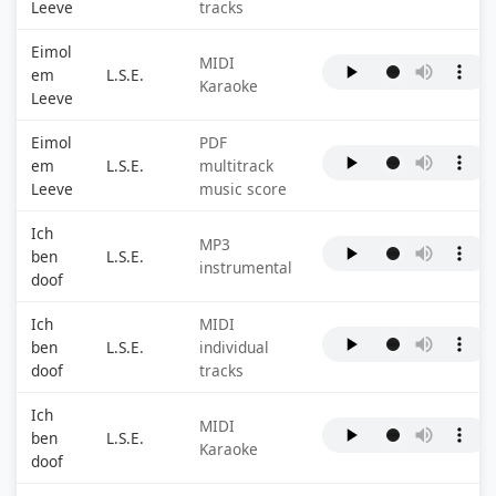
Leeve
tracks
Eimol
MIDI
em
L.S.E.
Karaoke
Leeve
Eimol
PDF
em
L.S.E.
multitrack
Leeve
music score
Ich
MP3
ben
L.S.E.
instrumental
doof
Ich
MIDI
ben
L.S.E.
individual
doof
tracks
Ich
MIDI
ben
L.S.E.
Karaoke
doof