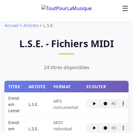
☰
Accueil
>
Artistes
>
L.S.E.
L.S.E. - Fichiers MIDI
24 titres disponibles
TITRE
ARTISTE
FORMAT
ECOUTER
Eimol
MP3
em
L.S.E.
instrumental
Leeve
Eimol
MIDI
em
L.S.E.
individual