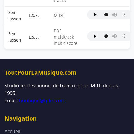
tracks
Sein
L.S.E.
MIDI
lassen
PDF
Sein
L.S.E.
multitrack
lassen
music score
ToutPourLaMusique.com
Studio professionnel de transcription MIDI depuis
1995.
Email:
boutique@tplm.com
Navigation
Accueil