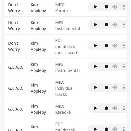
Don't
Kim
MIDI
Worry
Appleby
Karaoke
Don't
Kim
MP3
Worry
Appleby
Instrumental
PDF
Don't
Kim
multitrack
Worry
Appleby
music score
Kim
MP3
G.L.A.D.
Appleby
instrumental
MIDI
Kim
G.L.A.D.
individual
Appleby
tracks
Kim
MIDI
G.L.A.D.
Appleby
Karaoke
PDF
Kim
G.L.A.D.
multitrack