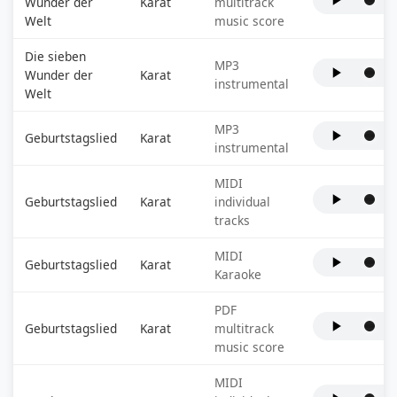
Wunder der
Karat
multitrack
Welt
music score
Die sieben
MP3
Wunder der
Karat
instrumental
Welt
MP3
Geburtstagslied
Karat
instrumental
MIDI
Geburtstagslied
Karat
individual
tracks
MIDI
Geburtstagslied
Karat
Karaoke
PDF
Geburtstagslied
Karat
multitrack
music score
MIDI