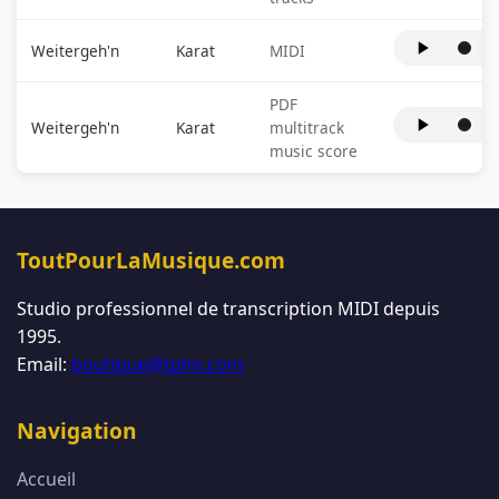
Weitergeh'n
Karat
MIDI
PDF
Weitergeh'n
Karat
multitrack
music score
ToutPourLaMusique.com
Studio professionnel de transcription MIDI depuis
1995.
Email:
boutique@tplm.com
Navigation
Accueil