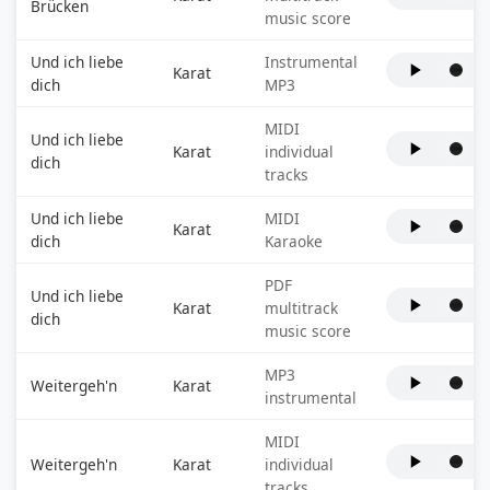
Brücken
music score
Und ich liebe
Instrumental
Karat
dich
MP3
MIDI
Und ich liebe
Karat
individual
dich
tracks
Und ich liebe
MIDI
Karat
dich
Karaoke
PDF
Und ich liebe
Karat
multitrack
dich
music score
MP3
Weitergeh'n
Karat
instrumental
MIDI
Weitergeh'n
Karat
individual
tracks