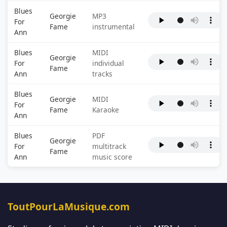
Blues
Georgie
MP3
For
Fame
instrumental
Ann
Blues
MIDI
Georgie
For
individual
Fame
Ann
tracks
Blues
Georgie
MIDI
For
Fame
Karaoke
Ann
Blues
PDF
Georgie
For
multitrack
Fame
Ann
music score
ToutPourLaMusique.com