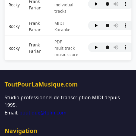
Frank
Rocky
individual
Farian
tracks
Frank
MIDI
Rocky
Farian
Karaoke
PDF
Frank
Rocky
multitrack
Farian
music score
ToutPourLaMusique.com
Studio professionnel de transcription MIDI depuis
1995.
Email:
boutique@tplm.com
Navigation