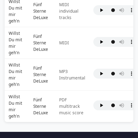
Willst
Fünf
MIDI
Du mit
Sterne
individual
mir
DeLuxe
tracks
geh'n
Willst
Fünf
Du mit
Sterne
MIDI
mir
DeLuxe
geh'n
Willst
Fünf
Du mit
MP3
Sterne
mir
Instrumental
DeLuxe
geh'n
Willst
Fünf
PDF
Du mit
Sterne
multitrack
mir
DeLuxe
music score
geh'n