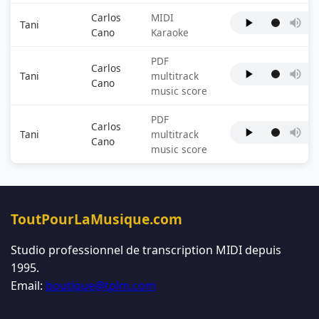
Carlos
MIDI
Tani
Cano
Karaoke
PDF
Carlos
Tani
multitrack
Cano
music score
PDF
Carlos
Tani
multitrack
Cano
music score
ToutPourLaMusique.com
Studio professionnel de transcription MIDI depuis
1995.
Email:
boutique@tplm.com