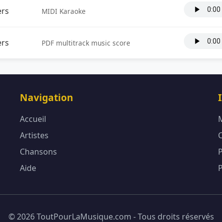
rs
MIDI Karaoke
rs
PDF multitrack music score
Navigation
Accueil
Artistes
Chansons
P
Aide
P
© 2026 ToutPourLaMusique.com - Tous droits réservés