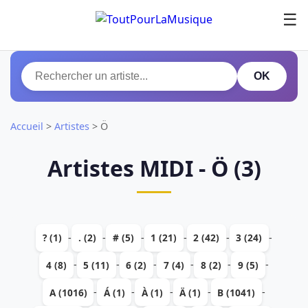
☰
OK
Accueil
>
Artistes
>
Ö
Artistes MIDI - Ö (3)
-
-
-
-
-
-
? (1)
. (2)
# (5)
1 (21)
2 (42)
3 (24)
-
-
-
-
-
-
4 (8)
5 (11)
6 (2)
7 (4)
8 (2)
9 (5)
-
-
-
-
-
A (1016)
Á (1)
À (1)
Ä (1)
B (1041)