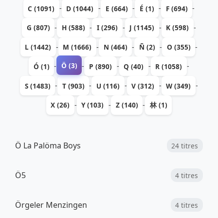
-
-
-
-
-
C (1091)
D (1044)
E (664)
É (1)
F (694)
-
-
-
-
-
G (807)
H (588)
I (296)
J (1145)
K (598)
-
-
-
-
-
L (1442)
M (1666)
N (464)
Ñ (2)
O (355)
Ö (3)
-
-
-
-
-
Ó (1)
P (890)
Q (40)
R (1058)
-
-
-
-
-
S (1483)
T (903)
U (116)
V (312)
W (349)
-
-
-
X (26)
Y (103)
Z (140)
林 (1)
Ö La Palöma Boys
24 titres
Ö5
4 titres
Örgeler Menzingen
4 titres