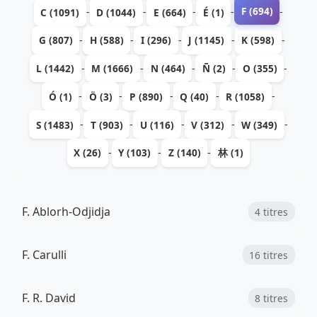
F (694)
-
-
-
-
-
C (1091)
D (1044)
E (664)
É (1)
-
-
-
-
-
G (807)
H (588)
I (296)
J (1145)
K (598)
-
-
-
-
-
L (1442)
M (1666)
N (464)
Ñ (2)
O (355)
-
-
-
-
-
Ó (1)
Ö (3)
P (890)
Q (40)
R (1058)
-
-
-
-
-
S (1483)
T (903)
U (116)
V (312)
W (349)
-
-
-
X (26)
Y (103)
Z (140)
林 (1)
F. Ablorh-Odjidja
4 titres
F. Carulli
16 titres
F. R. David
8 titres