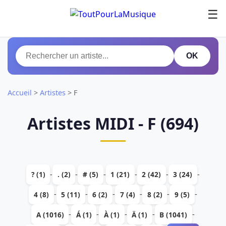
☰
OK
Accueil
>
Artistes
>
F
Artistes MIDI - F (694)
-
-
-
-
-
-
? (1)
. (2)
# (5)
1 (21)
2 (42)
3 (24)
-
-
-
-
-
-
4 (8)
5 (11)
6 (2)
7 (4)
8 (2)
9 (5)
-
-
-
-
-
A (1016)
Á (1)
À (1)
Ä (1)
B (1041)